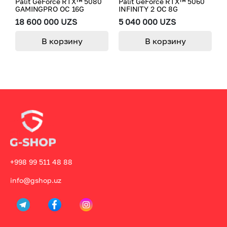
Palit GeForce RTX™ 5080
Palit GeForce RTX™ 5060
P
GAMINGPRO OC 16G
INFINITY 2 OC 8G
T
18 600 000 UZS
5 040 000 UZS
1
В корзину
В корзину
+998 99 511 48 88
info@gshop.uz