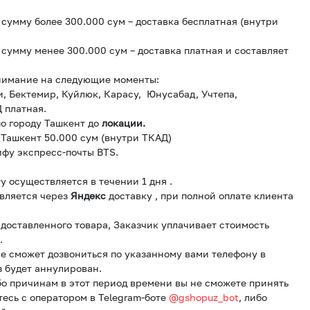
сумму более 300.000 сум – доставка бесплатная (внутри
сумму менее 300.000 сум – доставка платная и составляет
нимание на следующие моменты:
и, Бектемир, Куйлюк, Карасу, Юнусабад, Учтепа,
 платная.
о городу Ташкент до
локации.
 Ташкент 50.000 сум (внутри ТКАД)
ифу экспресс-почты BTS.
у осуществляется в течении 1 дня .
вляется через
Яндекс
доставку , при полной оплате клиента
и доставленного товара, Заказчик уплачивает стоимость
.
е сможет дозвониться по указанному вами телефону в
з будет аннулирован.
бо причинам в этот период времени вы не сможете принять
тесь с оператором в Telegram-боте
@gshopuz_bot
, либо