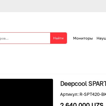
Мониторы
Нау
Найти
Deepcool SPART
Артикул
:
R-SPT420-B
2 640 000 UZS