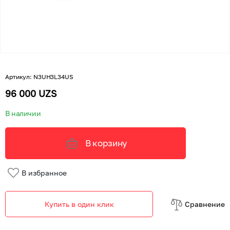
Артикул
:
N3UH3L34US
96 000 UZS
В наличии
В корзину
В избранное
Купить в один клик
Cравнение