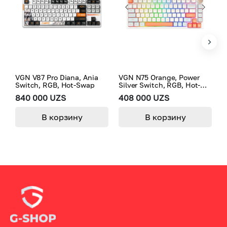
VGN V87 Pro Diana, Ania
VGN N75 Orange, Power
V
Switch, RGB, Hot-Swap
Silver Switch, RGB, Hot-
S
Swap
S
840 000 UZS
408 000 UZS
4
В корзину
В корзину