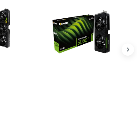
GamingPro-
Palit GeForce RTX™ 5060 Ti DUAL 8G
5 640 000 UZS
В корзину