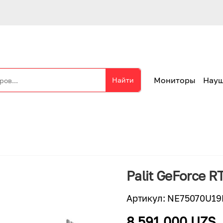
Мониторы
Нау
Найти
Palit GeForce 
Артикул
:
NE75070U19
8 591 000 UZS