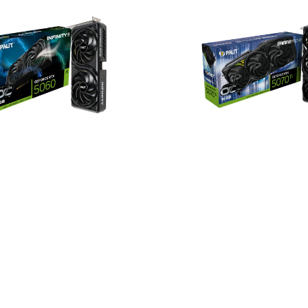
rce RTX™ 5060 INFINITY 2 OC
Palit GeForce RTX™ 5070 Ti 
S OC 16G
0 UZS
13 800 000 UZS
В корзину
В корзину