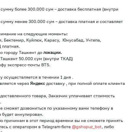
сумму более 300.000 сум – доставка бесплатная (внутри
сумму менее 300.000 сум – доставка платная и составляет
нимание на следующие моменты:
и, Бектемир, Куйлюк, Карасу, Юнусабад, Учтепа,
 платная.
о городу Ташкент до
локации.
 Ташкент 50.000 сум (внутри ТКАД)
ифу экспресс-почты BTS.
у осуществляется в течении 1 дня .
вляется через
Яндекс
доставку , при полной оплате клиента
и доставленного товара, Заказчик уплачивает стоимость
.
е сможет дозвониться по указанному вами телефону в
з будет аннулирован.
бо причинам в этот период времени вы не сможете принять
тесь с оператором в Telegram-боте
@gshopuz_bot
, либо