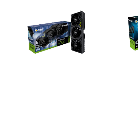
Palit GeForce RTX™ 5080 GAMINGPRO
Palit GeFo
OC 16G
8G
18 600 000 UZS
5 040 00
В корзину