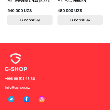
MSI Immerse GH30 [Black}
MSI MAG A550BN
M
540 000 UZS
480 000 UZS
6
В корзину
В корзину
+998 99 511 48 88
info@gshop.uz