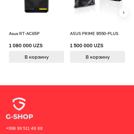
Asus RT-AC65P
ASUS PRIME B550-PLUS
A
[
1 080 000 UZS
1 500 000 UZS
6
В корзину
В корзину
+998 99 511 48 88