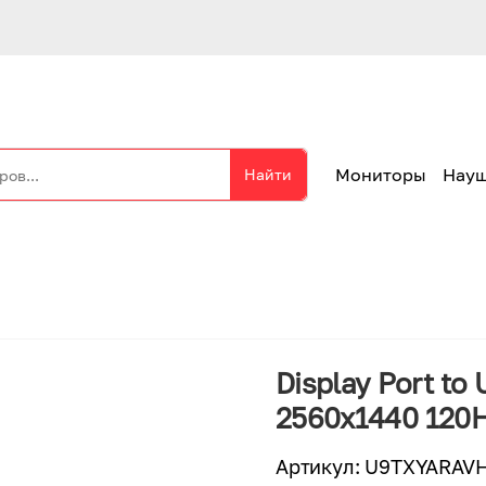
Мониторы
Нау
Найти
Display Port to
2560x1440 120H
Артикул
:
U9TXYARAV