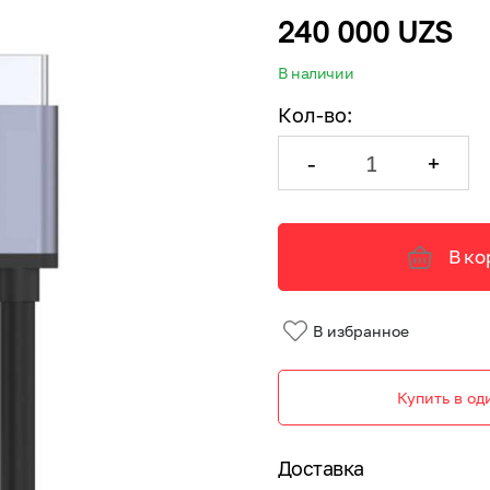
240 000 UZS
В наличии
Кол-во
:
-
+
В ко
В избранное
Купить в од
Доставка