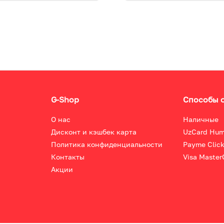
G-Shop
Способы 
О нас
Наличные
Дисконт и кэшбек карта
UzCard Hu
Политика конфиденциальности
Payme Clic
Контакты
Visa Master
Акции