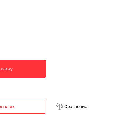
рзину
ин клик
Cравнение