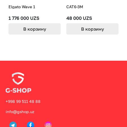
Elgato Wave 1
CAT6-3M
M
1 776 000 UZS
48 000 UZS
3
В корзину
В корзину
+998 99 511 48 88
info@gshop.uz