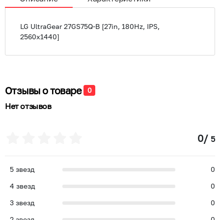
LG UltraGear 27GS75Q-B [27in, 180Hz, IPS,
2560x1440]
Отзывы о товаре
0
Нет отзывов
0
/
5
5
звезд
0
4
звезд
0
3
звезд
0
2
звезд
0