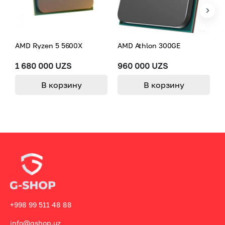
AMD Ryzen 5 5600X
AMD Athlon 300GE
A
1 680 000 UZS
960 000 UZS
1
В корзину
В корзину
+998 99 511 48 88
info@gshop.uz