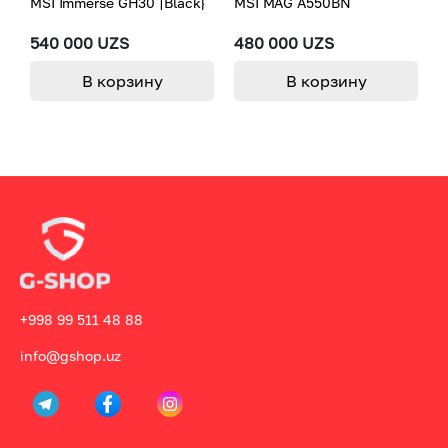
MSI Immerse GH30 [Black}
MSI MAG A550BN
M
540 000 UZS
480 000 UZS
6
В корзину
В корзину
+998 99 511 48 88
info@gshop.uz