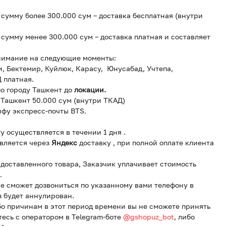
сумму более 300.000 сум – доставка бесплатная (внутри
сумму менее 300.000 сум – доставка платная и составляет
нимание на следующие моменты:
и, Бектемир, Куйлюк, Карасу, Юнусабад, Учтепа,
 платная.
о городу Ташкент до
локации.
 Ташкент 50.000 сум (внутри ТКАД)
ифу экспресс-почты BTS.
у осуществляется в течении 1 дня .
вляется через
Яндекс
доставку , при полной оплате клиента
и доставленного товара, Заказчик уплачивает стоимость
.
е сможет дозвониться по указанному вами телефону в
з будет аннулирован.
бо причинам в этот период времени вы не сможете принять
тесь с оператором в Telegram-боте
@gshopuz_bot
, либо