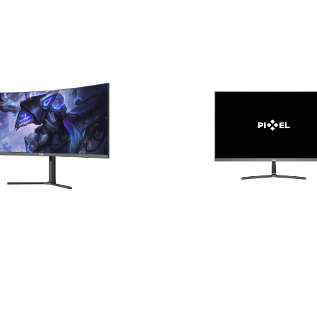
4WQC [34in, 200Hz, VA,
Pixel PXG25FXI [25in, 300Hz, 
]
1920x1080]
0 UZS
1 440 000 UZS
В корзину
В корзину