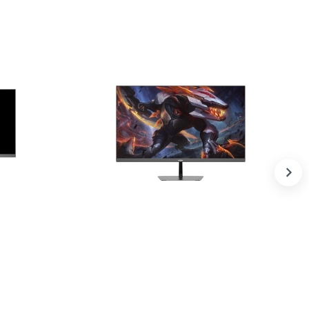
IPS,
Pixel PXG27F [27in, 200Hz, Fast-IPS,
1920x1080]
1 200 000 UZS
В корзину