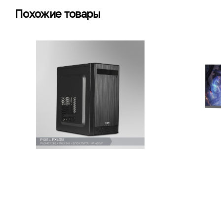
Похожие товары
Pixel PXL 315
Pixel PXG3
3440x1440
240 000 UZS
2 400 00
В корзину