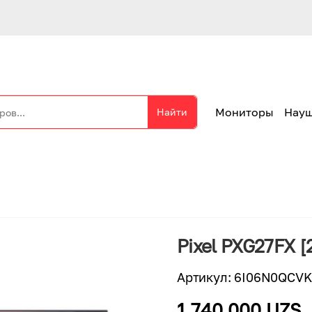
Мониторы
Нау
Найти
Pixel PXG27FX [
Артикул
:
6I06N0QCVK
1 740 000 UZS