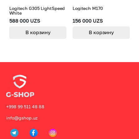
Logitech G305 LightSpeed
Logitech M170
L
White
M
588 000 UZS
156 000 UZS
3
В корзину
В корзину
+998 99 511 48 88
info@gshop.uz