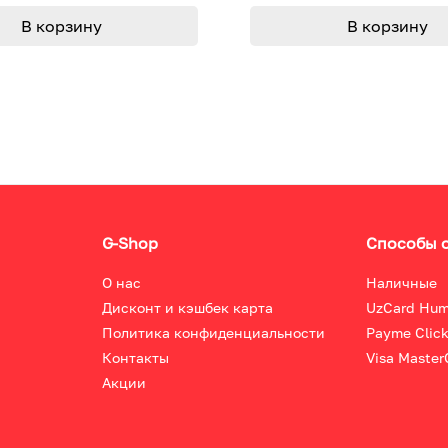
В корзину
В корзину
G-Shop
Способы 
О нас
Наличные
Дисконт и кэшбек карта
UzCard Hu
Политика конфиденциальности
Payme Clic
Контакты
Visa Master
Акции