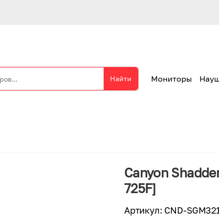
Мониторы
Нау
Найти
Canyon Shadder 
725F]
Артикул
:
CND-SGM32