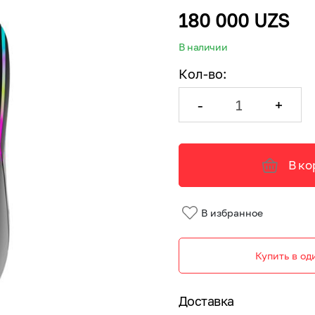
180 000 UZS
В наличии
Кол-во
:
-
+
В ко
В избранное
Купить в од
Доставка