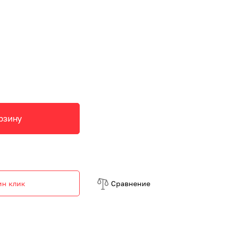
рзину
ин клик
Cравнение