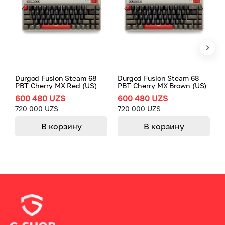
Durgod Fusion Steam 68
Durgod Fusion Steam 68
D
PBT Cherry MX Red (US)
PBT Cherry MX Brown (US)
P
600 480 UZS
600 480 UZS
6
720 000 UZS
720 000 UZS
7
В корзину
В корзину