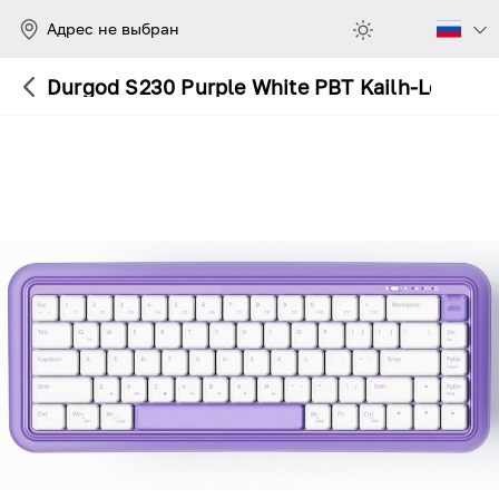
Адрес не выбран
Durgod S230 Purple White PBT Kailh-Low Red