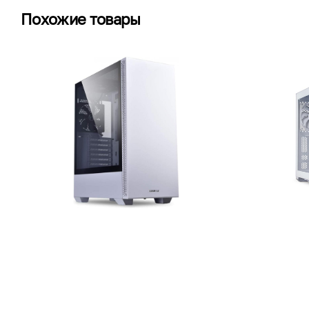
Похожие товары
Lian Li Lancool 205 White
Lian Li O11
780 000 UZS
1 320 00
В корзину