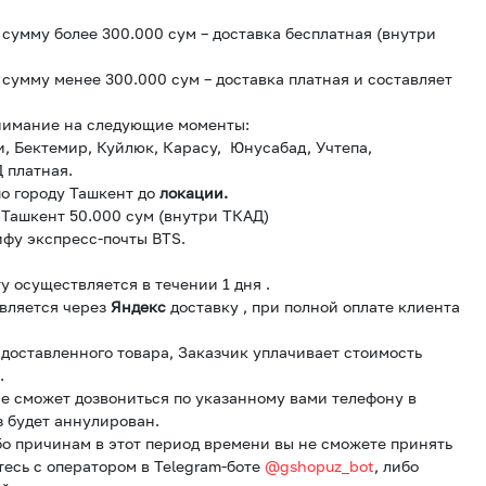
сумму более 300.000 сум – доставка бесплатная (внутри
сумму менее 300.000 сум – доставка платная и составляет
нимание на следующие моменты:
и, Бектемир, Куйлюк, Карасу, Юнусабад, Учтепа,
 платная.
о городу Ташкент до
локации.
 Ташкент 50.000 сум (внутри ТКАД)
ифу экспресс-почты BTS.
у осуществляется в течении 1 дня .
вляется через
Яндекс
доставку , при полной оплате клиента
и доставленного товара, Заказчик уплачивает стоимость
.
е сможет дозвониться по указанному вами телефону в
з будет аннулирован.
бо причинам в этот период времени вы не сможете принять
тесь с оператором в Telegram-боте
@gshopuz_bot
, либо