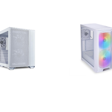
 Air Mini White
Lian Li Lancool 215 W Snow 
0 UZS
1 020 000 UZS
В корзину
В корзину