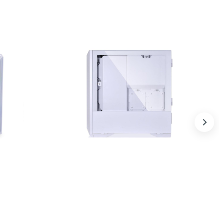
White
Lian Li Lancool II Mesh with Type-C
Snow
1 260 000 UZS
В корзину