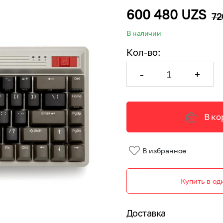
600 480 UZS
72
В наличии
Кол-во
:
-
+
В ко
В избранное
Купить в од
Доставка