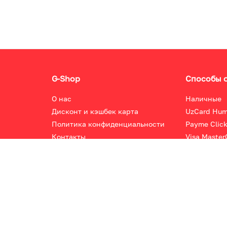
G-Shop
Способы 
О нас
Наличные
Дисконт и кэшбек карта
UzCard Hu
Политика конфиденциальности
Payme Clic
Контакты
Visa Master
Акции
а. Copyright © 2022 ООО "G-SHOP DISTRIBUTION" Все права защ