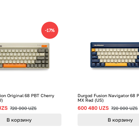
-
17
%
ion Original 68 PBT Cherry
Durgod Fusion Navigator 68 
U)
MX Red (US)
UZS
600 480 UZS
720 000 UZS
720 000 UZS
В корзину
В корзину