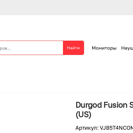
Мониторы
Нау
Найти
Durgod Fusion 
(US)
Артикул
:
VJB5T4NCO