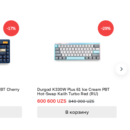
-
17
%
-
29
%
PBT Cherry
Durgod K330W Plus 61 Ice Cream PBT
Hot-Swap Kailh Turbo Red (RU)
600 600 UZS
840 000 UZS
В корзину