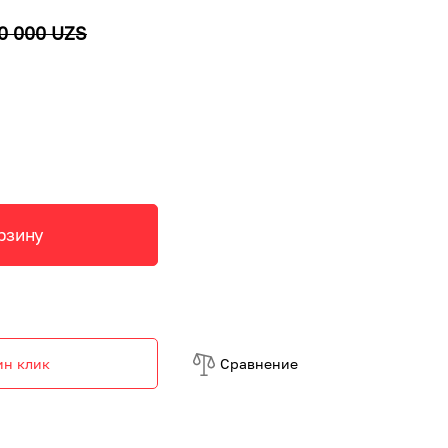
0 000 UZS
рзину
ин клик
Cравнение