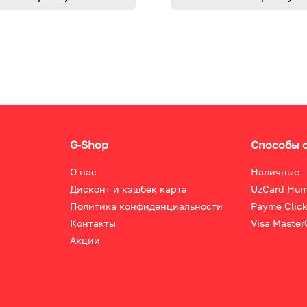
G-Shop
Способы 
О нас
Наличные
Дисконт и кэшбек карта
UzCard Hu
Политика конфиденциальности
Payme Clic
Контакты
Visa Master
Акции