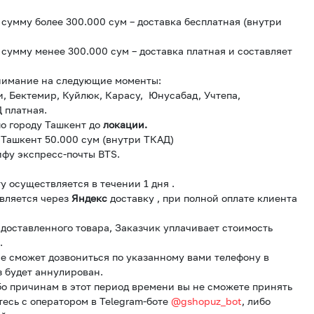
сумму более 300.000 сум – доставка бесплатная (внутри
сумму менее 300.000 сум – доставка платная и составляет
нимание на следующие моменты:
и, Бектемир, Куйлюк, Карасу, Юнусабад, Учтепа,
 платная.
о городу Ташкент до
локации.
 Ташкент 50.000 сум (внутри ТКАД)
ифу экспресс-почты BTS.
у осуществляется в течении 1 дня .
вляется через
Яндекс
доставку , при полной оплате клиента
и доставленного товара, Заказчик уплачивает стоимость
.
е сможет дозвониться по указанному вами телефону в
з будет аннулирован.
бо причинам в этот период времени вы не сможете принять
тесь с оператором в Telegram-боте
@gshopuz_bot
, либо