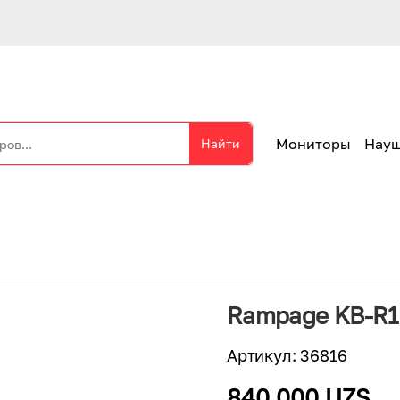
Мониторы
Нау
Найти
Rampage KB-R13
Артикул
:
36816
840 000 UZS