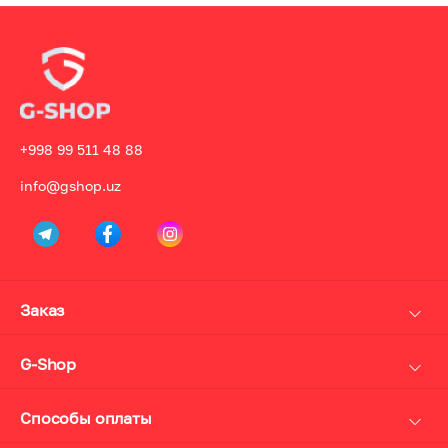
+998 99 511 48 88
info@gshop.uz
Заказ
Доставка
Оплата
G-Shop
Возврат
О нас
Личный кабинет
Дисконт и кэшбек карта
Способы оплаты
Политика конфиденциальности
Наличные