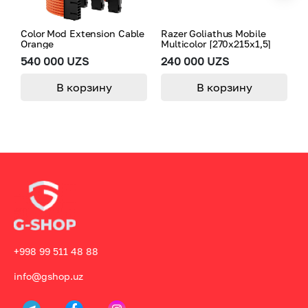
Color Mod Extension Cable
Razer Goliathus Mobile
S
Orange
Multicolor [270x215x1,5]
E
(
540 000 UZS
240 000 UZS
5
В корзину
В корзину
+998 99 511 48 88
info@gshop.uz