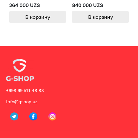
264 000 UZS
840 000 UZS
1
В корзину
В корзину
+998 99 511 48 88
info@gshop.uz