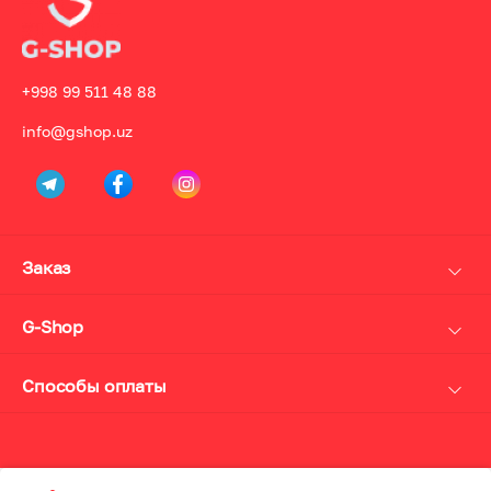
+998 99 511 48 88
info@gshop.uz
Заказ
Доставка
Оплата
G-Shop
Возврат
О нас
Личный кабинет
Дисконт и кэшбек карта
Способы оплаты
Политика конфиденциальности
Наличные
Контакты
UzCard Humo
Акции
Payme Click