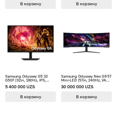
В корзину
В корзину
Samsung Odyssey G5 32
Samsung Odyssey Neo G9 57
G50F [32in, 180Hz, IPS,
Mini-LED [57in, 240Hz, VA
2560x1440]
Mini-LED, 7680x2160,
5 400 000 UZS
30 000 000 UZS
LS57CG952NMXUE]
В корзину
В корзину