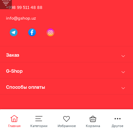
+998 99 511 48 88
info@gshop.uz
Заказ
Доставка
Оплата
G-Shop
Возврат
О нас
Личный кабинет
Дисконт и кэшбек карта
Способы оплаты
Политика конфиденциальности
Наличные
Контакты
UzCard Humo
Акции
Payme Click
Visa MasterCard
Главная
Категории
Избранное
Корзина
Другое