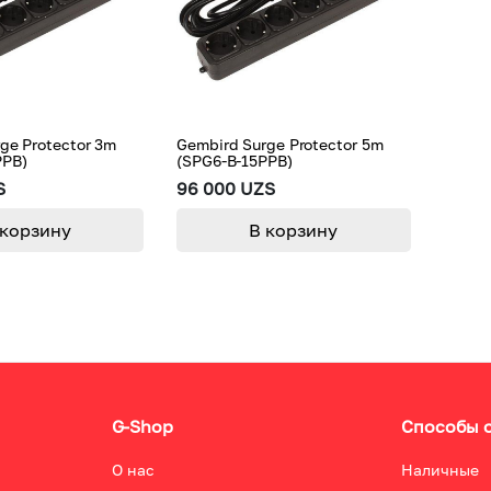
ge Protector 3m
Gembird Surge Protector 5m
PPB)
(SPG6-B-15PPB)
S
96 000 UZS
 корзину
В корзину
G-Shop
Способы 
О нас
Наличные