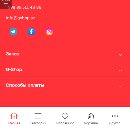
+998 99 511 48 88
info@gshop.uz
Заказ
Доставка
Оплата
G-Shop
Возврат
О нас
Личный кабинет
Дисконт и кэшбек карта
Способы оплаты
Политика конфиденциальности
Наличные
Контакты
UzCard Humo
Акции
Payme Click
Visa MasterCard
Главная
Категории
Избранное
Корзина
Другое